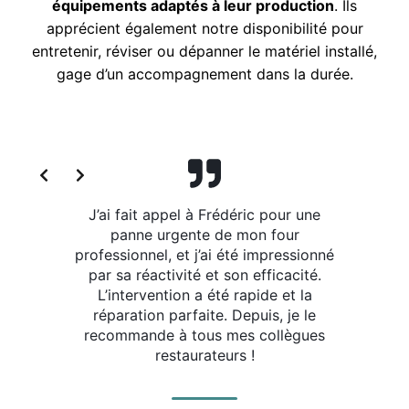
équipements adaptés à leur production
. Ils
apprécient également notre disponibilité pour
entretenir, réviser ou dépanner le matériel installé,
gage d’un accompagnement dans la durée.
Slide 2 of 3
aintenance
J’ai fait appel à Frédéric pour une
Service 
e nos
panne urgente de mon four
intervenu
ion depuis
professionnel, et j’ai été impressionné
notre lave-
rtise et sa
par sa réactivité et son efficacité.
seulemen
chables.
L’intervention a été rapide et la
aussi do
évité de
réparation parfaite. Depuis, je le
pour l’en
teuses.
recommande à tous mes collègues
restaurateurs !