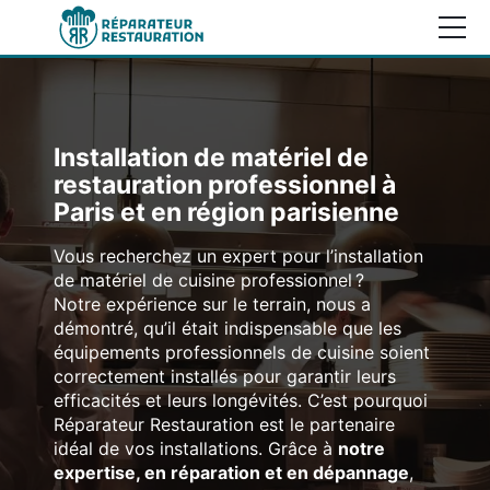
Accueil
Services
Installation de matériel de
Domaines d’interventions
restauration professionnel à
Paris et en région parisienne
Garanties et références clients
Vous recherchez un expert pour l’installation
Blog
Réparation matériel de cuisson
de matériel de cuisine professionnel ?
Notre expérience sur le terrain, nous a
Réparation friteuse professionnelle
DEMANDE DE DEVIS
démontré, qu’il était indispensable que les
Réparation hotte professionnelle
équipements professionnels de cuisine soient
correctement installés pour garantir leurs
Réparation lave-vaisselle professionnel
efficacités et leurs longévités. C’est pourquoi
Élément
Réparation four à pizza professionnel
Réparateur Restauration est le partenaire
de
idéal de vos installations. Grâce à
notre
Réparation gazinière professionnelle
menu
expertise, en réparation et en dépannage
,
Réparation réfrigérateur professionnel