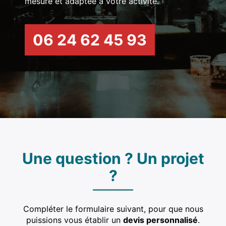
mesure et adaptée à votre activité.
Réparation fourneau professionnel
Dépannage matériel de restauration
06 24 62 45 93
Dépannage four professionnel
Dépannage chambre froide
Dépannage grill professionnel
Dépannage piano de cuisine professionnelle
Une question ? Un projet
?
Compléter le formulaire suivant, pour que nous
puissions vous établir un
devis personnalisé
.