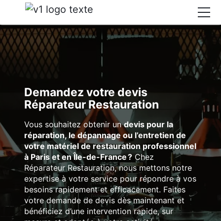
Accueil
Services
Domaines d’interventions
Demandez votre devis
Garanties et références clients
Réparateur Restauration
Blog
Vous souhaitez obtenir un
devis pour la
Réparation matériel de cuisson
réparation, le dépannage ou l’entretien de
Réparation friteuse professionnelle
DEMANDE DE DEVIS
votre matériel de restauration professionnel
à Paris et en Île-de-France ?
Chez
Réparation hotte professionnelle
Réparateur Restauration, nous mettons notre
Réparation lave-vaisselle professionnel
expertise à votre service pour répondre à vos
Élément
Réparation four à pizza professionnel
besoins rapidement et efficacement. Faites
de
votre demande de devis dès maintenant et
Réparation gazinière professionnelle
menu
bénéficiez d’une intervention rapide, sur
Réparation réfrigérateur professionnel