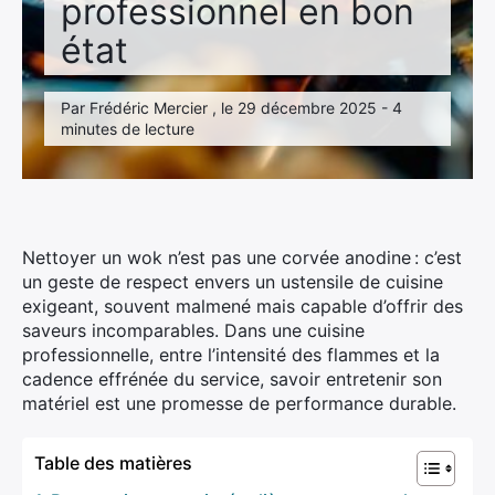
professionnel en bon
Réparation fourneau professionnel
état
Dépannage matériel de restauration
Dépannage four professionnel
Par Frédéric Mercier , le 29 décembre 2025 - 4
minutes de lecture
Dépannage chambre froide
Dépannage grill professionnel
Dépannage piano de cuisine professionnelle
Nettoyer un wok n’est pas une corvée anodine : c’est
un geste de respect envers un ustensile de cuisine
exigeant, souvent malmené mais capable d’offrir des
saveurs incomparables. Dans une cuisine
professionnelle, entre l’intensité des flammes et la
cadence effrénée du service, savoir entretenir son
matériel est une promesse de performance durable.
Table des matières